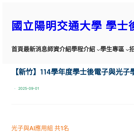
跳
至
國立陽明交通大學 學士
主
要
內
容
首頁
最新消息
師資介紹
學程介紹
學生專區
【新竹】114學年度學士後電子與光子
·
2025-09-01
光子與AI應用組 共1名