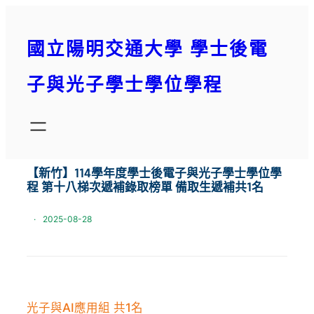
跳
至
國立陽明交通大學 學士後電
主
要
子與光子學士學位學程
內
容
【新竹】114學年度學士後電子與光子學士學位學
程 第十八梯次遞補錄取榜單 備取生遞補共1名
·
2025-08-28
光子與AI應用組 共1名