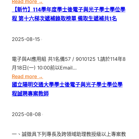
:
Read more →
後
【新
【新竹】114學年度學士後電子與光子學士學位學
電
竹】
程 第十六梯次遞補錄取榜單 備取生遞補共1名
子
114
與
學
光
2025-08-15
•
年
子
度
學
電子與AI應用組 共1名備57 / 9010125 1.請於114年8
學
士
月18日(一) 10:00前以Email…
士
學
:
Read more →
後
位
【新
國立陽明交通大學學士後電子與光子學士學位學
電
學
竹】
程誠聘專案教師
子
程
114
與
第
學
光
2025-08-08
•
十
年
子
八
度
學
一、誠徵具下列專長及跨領域助理教授級以上專案教
梯
學