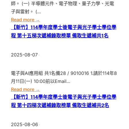
士
師。 (一) 半導體元件、電子物理、量子力學、光電
次
士
學
子與雷射。 (…
遞
後
位
:
Read more →
補
電
學
國
錄
【新竹】114學年度學士後電子與光子學士學位學
子
程
立
取
程 第十五梯次遞補錄取榜單 備取生遞補共1名
與
第
陽
榜
光
十
明
單
子
2025-08-07
•
七
交
備
學
梯
通
取
士
電子與AI應用組 共1名備28 / 9010016 1.請於114年8
次
大
生
學
月11日(一) 10:00前以Email…
遞
學
遞
位
:
Read more →
補
學
補
學
【新
錄
【新竹】114學年度學士後電子與光子學士學位學
士
共
程
竹】
取
程 第十四梯次遞補錄取榜單 備取生遞補共2名
後
1
第
114
榜
電
名
十
學
單
子
2025-08-06
•
六