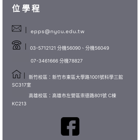
第
光
位學程
十
子
五
學
梯
epps@nycu.edu.tw
士
次
學
遞
03-5712121 分機56090、分機56049
位
補
學
07-3461666 分機78827
錄
程
取
第
新竹校區：新竹市東區大學路1001號科學三館
榜
十
SC317室
單
四
高雄校區：高雄市左營區崇德路801號 C棟
備
梯
KC213
取
次
生
遞
遞
補
補
錄