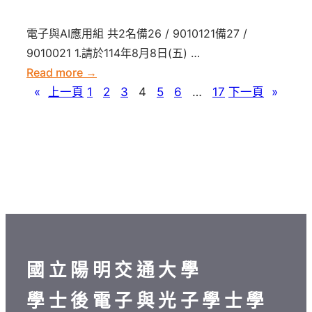
年
備
與
梯
度
取
光
電子與AI應用組 共2名備26 / 9010121備27 /
次
學
生
子
9010021 1.請於114年8月8日(五) …
遞
士
遞
學
:
Read more →
補
後
補
士
【新
«
上一頁
1
2
3
4
5
6
…
17
下一頁
»
錄
電
共
學
竹】
取
子
1
位
114
榜
與
名
學
學
單
光
程
年
備
子
誠
度
取
學
聘
學
生
士
專
士
遞
學
案
後
補
位
教
電
共
國立陽明交通大學
學
師
子
1
程
學士後電子與光子學士學
與
名