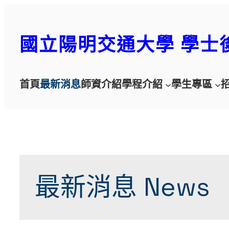
跳
至
國立陽明交通大學 學士
主
要
內
容
首頁
最新消息
師資介紹
學程介紹
學生專區
最新消息 News