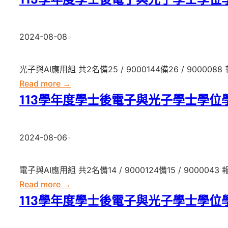
113學年度學士後電子與光子學士學位
子
學
與
年
2024-08-08
•
光
度
子
學
學
士
光子與AI應用組 共2名備25 / 9000144備26 / 900008
士
後
:
Read more →
學
電
113
113學年度學士後電子與光子學士學位
位
子
學
學
與
年
2024-08-06
•
程
光
度
第
子
學
十
學
士
電子與AI應用組 共2名備14 / 9000124備15 / 900004
八
士
後
:
Read more →
梯
學
電
113
113學年度學士後電子與光子學士學位
次
位
子
學
遞
學
與
年