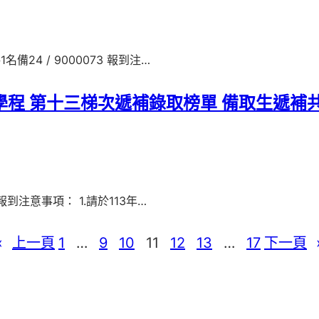
1名備24 / 9000073 報到注…
學程 第十三梯次遞補錄取榜單 備取生遞補
9 報到注意事項： 1.請於113年…
«
上一頁
1
…
9
10
11
12
13
…
17
下一頁