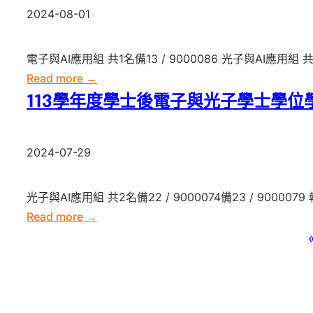
補
2024-08-01
•
程
光
度
錄
第
子
學
取
十
學
士
電子與AI應用組 共1名備13 / 9000086 光子與AI應用組 共
榜
七
士
後
:
Read more →
單
梯
學
電
113
113學年度學士後電子與光子學士學位
備
次
位
子
學
取
遞
學
與
年
生
補
2024-07-29
•
程
光
度
遞
錄
第
子
學
補
取
十
學
士
光子與AI應用組 共2名備22 / 9000074備23 / 900007
共
榜
六
士
後
:
Read more →
2
單
梯
學
電
113
名
備
次
位
子
學
取
遞
學
與
年
生
補
程
光
度
遞
錄
第
子