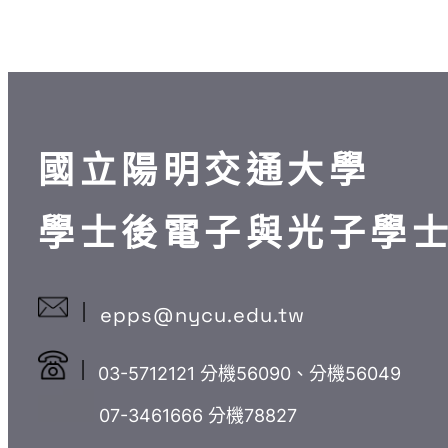
學
補
取
十
學
士
共
榜
五
士
後
2
單
梯
學
電
名
備
次
位
子
取
遞
學
與
生
國立陽明交通大學
補
程
光
遞
錄
第
子
補
取
十
學
學士後電子與光子學
共
榜
四
士
2
單
梯
學
名
備
次
位
epps@nycu.edu.tw
取
遞
學
生
補
程
03-5712121 分機56090、分機56049
遞
錄
第
07-3461666 分機78827
補
取
十
共
榜